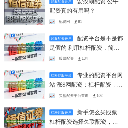
爱投顾配资 公牛
炒股配资开户
配资真的有用吗？
配资网
91
配资平台是不是都
炒股配资开户
是假的 利用杠杆配资，简配
资帮您轻松获取资金助力
股票配资
134
专业的配资平台网
杠杆炒股平台
站 涨8网配资：杠杆配资，助
您快速实现投资目标
实盘配资平台查询
102
新手怎么买股票
杠杆炒股开户
杠杆配资选择久联配资，稳