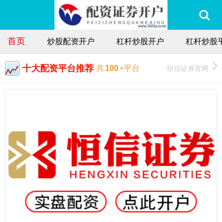
首页
炒股配资开户
杠杆炒股开户
杠杆炒股
十大配资平台推荐
恒信证券官网
共
100
+平台