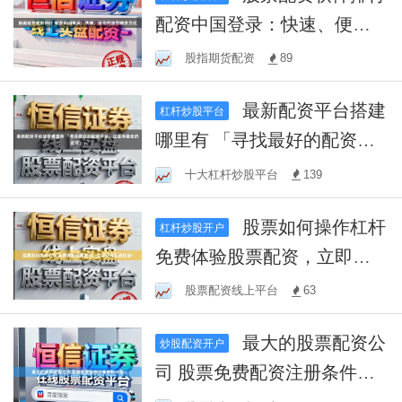
配资中国登录：快速、便捷
的股市融资方式
股指期货配资
89
最新配资平台搭建
杠杆炒股平台
哪里有 「寻找最好的配资平
台，这里有最全的选择！」
十大杠杆炒股平台
139
股票如何操作杠杆
杠杆炒股开户
免费体验股票配资，立即获
得投资机会!
股票配资线上平台
63
最大的股票配资公
炒股配资开户
司 股票免费配资注册条件一
览