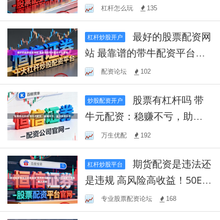
健提升资金效率
杠杆怎么玩
135
最好的股票配资网
杠杆炒股开户
站 最靠谱的带牛配资平台推
荐
配资论坛
102
股票有杠杆吗 带
炒股配资开户
牛元配资：稳赚不亏，助您
投资牛市
万生优配
192
期货配资是违法还
杠杆炒股平台
是违规 高风险高收益！50ETF
带配资交易策略大揭秘
专业股票配资论坛
168