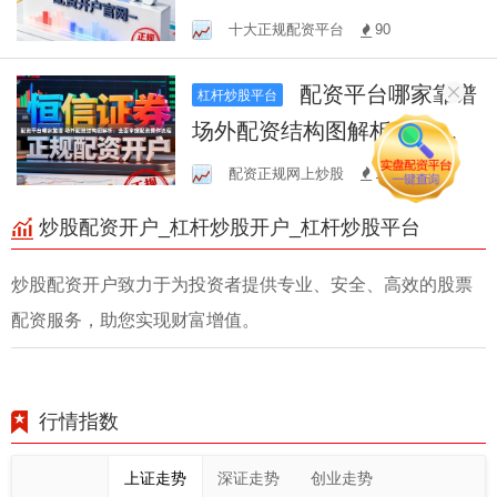
与分析
十大正规配资平台
90
配资平台哪家靠谱
杠杆炒股平台
场外配资结构图解析：全面
掌握配资操作流程
配资正规网上炒股
175
炒股配资开户_杠杆炒股开户_杠杆炒股平台
炒股配资开户致力于为投资者提供专业、安全、高效的股票
配资服务，助您实现财富增值。
行情指数
上证走势
深证走势
创业走势