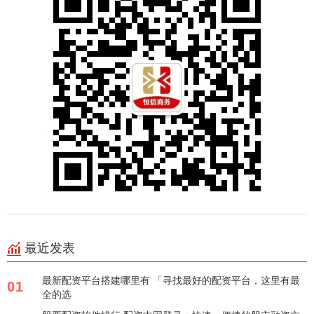
最近发表
最新配资平台搭建哪里有 「寻找最好的配资平台，这里有最
01
全的选